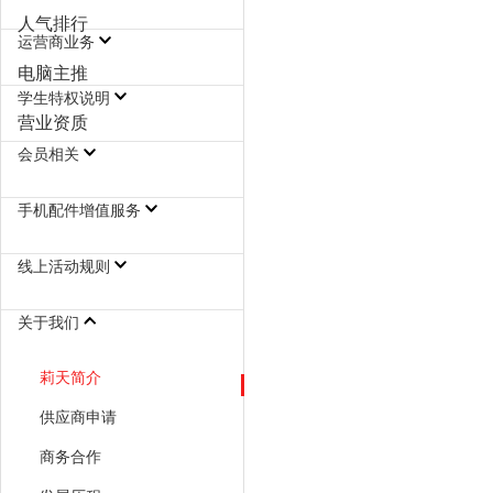
人气排行
莉天配送服务说明
运营商业务
电脑主推
移动宽带入网协议
客户入网服务协议
学生特权说明
营业资质
莉天学生特权
会员相关
会员权益介绍
积分介绍
会员日介绍
成长值介绍
会员违规行为处理规则
手机配件增值服务
保护壳/保护膜半价复购服
贴膜30天质保换新
贴膜半价复购
贴膜年包服务
保护壳半价复购
DIY保护壳及年包服务
线上活动规则
务
任务说明
拼团拉新说明
试用协议
砍价规则
青铜限制
白银限制
黄金限制
钻石限制
双钻限制
关于我们
莉天简介
供应商申请
商务合作