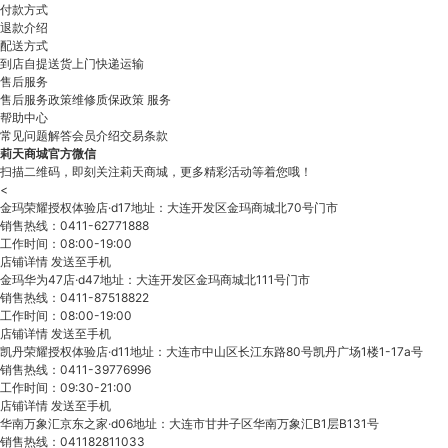
付款方式
退款介绍
配送方式
到店自提
送货上门
快递运输
售后服务
售后服务政策
维修质保政策
服务
帮助中心
常见问题解答
会员介绍
交易条款
莉天商城官方微信
扫描二维码，即刻关注莉天商城，更多精彩活动等着您哦！
<
金玛荣耀授权体验店·d17地址：大连开发区金玛商城北70号门市
销售热线：0411-62771888
工作时间：08:00-19:00
店铺详情
发送至手机
金玛华为47店·d47地址：大连开发区金玛商城北111号门市
销售热线：0411-87518822
工作时间：08:00-19:00
店铺详情
发送至手机
凯丹荣耀授权体验店·d11地址：大连市中山区长江东路80号凯丹广场1楼1-17a号
销售热线：0411-39776996
工作时间：09:30-21:00
店铺详情
发送至手机
华南万象汇京东之家·d06地址：大连市甘井子区华南万象汇B1层B131号
销售热线：041182811033