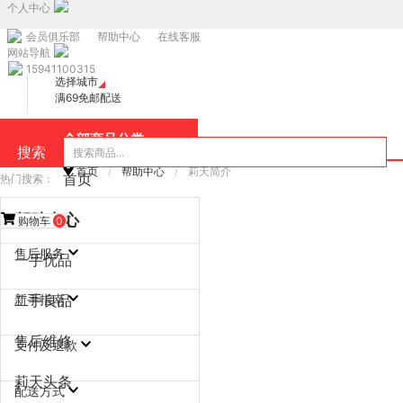
个人中心
会员俱乐部
帮助中心
在线客服
网站导航
15941100315
选择城市
满69免邮配送
全部商品分类
搜索
首页
帮助中心
莉天简介
/
/
首页
热门搜索：
旧机回收
帮助中心
购物车
0
售后服务
一手优品
延长保服务条款
碎屏保服务条款
屏背保服务条款
意外保服务条款
手机（含平板质保政策）v
维修质保政策
国家“三包”质保政策
电脑质保政策
智能产品莉天服务
莉天服务售后政策
莉天服务常见问题
售后免邮服务
价格保护政策
软件维护终身免费服务
无忧换新保条款
一手优品售后质保政策
二手良品售后质保政策V2.0
售后质保注意事项
显示器、打印机、投影仪售
莉天笔记本售后质保政策
配件类质保政策
智能产品莉天服务
莉天服务售后政策
售后电池保服务条款V1.1
PC延长保服务条款
莉天Care+服务条款v4.1
莉天Care+服务条款v4.2
二手良品
新手指南
1.2
后质保政策改
售后维修
会员注册与使用常识
交易条款
优惠券使用说明
莉天隐私政策
支付及退款
莉天头条
退款介绍
买贵包退差价
配送方式