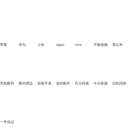
苹果
华为
小米
oppo
vivo
平板电脑
笔记本
1
2
耳机数码
数码周边
智能手表
低价配件
百元特惠
今日捡漏
旧机回收
一手优品