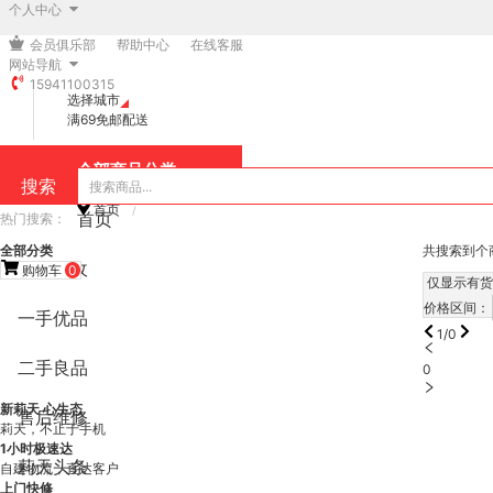
个人中心
会员俱乐部
帮助中心
在线客服
网站导航
15941100315
选择城市
满69免邮配送
全部商品分类
搜索
首页
/
首页
热门搜索：
全部分类
共搜索到个
旧机回收
购物车
0
仅显示有货
价格区间：
一手优品
1/0
二手良品
0
新莉天 心生态
售后维修
莉天，不止于手机
1小时极速达
莉天头条
自建物流，直达客户
上门快修