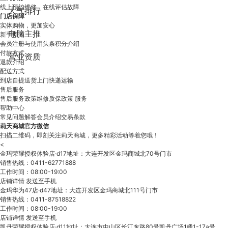
线上预约维修，在线评估故障
人气排行
门店保障
实体购物，更加安心
电脑主推
新手指南
会员注册与使用
头条
积分介绍
付款方式
营业资质
退款介绍
配送方式
到店自提
送货上门
快递运输
售后服务
售后服务政策
维修质保政策
服务
帮助中心
常见问题解答
会员介绍
交易条款
莉天商城官方微信
扫描二维码，即刻关注莉天商城，更多精彩活动等着您哦！
<
金玛荣耀授权体验店·d17地址：大连开发区金玛商城北70号门市
销售热线：0411-62771888
工作时间：08:00-19:00
店铺详情
发送至手机
金玛华为47店·d47地址：大连开发区金玛商城北111号门市
销售热线：0411-87518822
工作时间：08:00-19:00
店铺详情
发送至手机
凯丹荣耀授权体验店·d11地址：大连市中山区长江东路80号凯丹广场1楼1-17a号