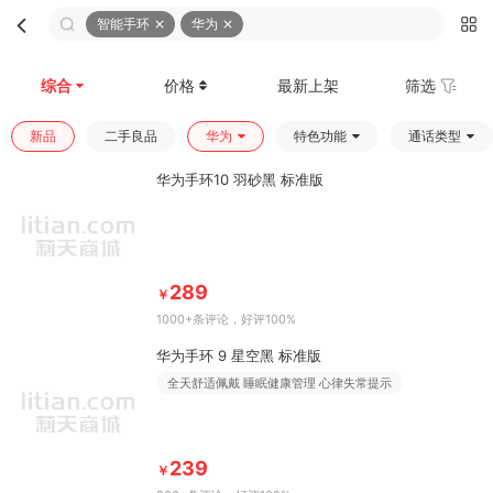
智能手环
华为
首页
分类
购物车
我的
综合
价格
最新上架
筛选
新品
二手良品
华为
特色功能
通话类型
华为手环10 羽砂黑 标准版
289
￥
1000+条评论
，好评100%
华为手环 9 星空黑 标准版
全天舒适佩戴 睡眠健康管理 心律失常提示
239
￥