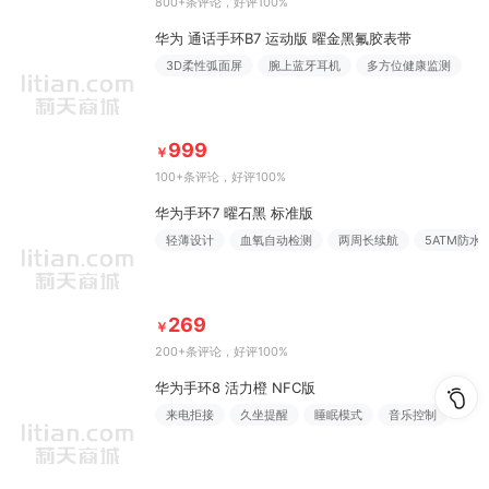
800+条评论
，好评100%
华为 通话手环B7 运动版 曜金黑氟胶表带
3D柔性弧面屏
腕上蓝牙耳机
多方位健康监测
999
￥
100+条评论
，好评100%
华为手环7 曜石黑 标准版
轻薄设计
血氧自动检测
两周长续航
5ATM防水
269
￥
200+条评论
，好评100%
华为手环8 活力橙 NFC版
来电拒接
久坐提醒
睡眠模式
音乐控制