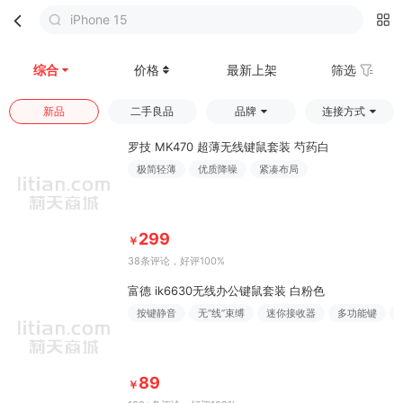
iPhone 15
首页
分类
购物车
我的
综合
价格
最新上架
筛选
新品
二手良品
品牌
连接方式
罗技 MK470 超薄无线键鼠套装 芍药白
极简轻薄
优质降噪
紧凑布局
299
￥
38条评论
，好评100%
富德 ik6630无线办公键鼠套装 白粉色
按键静音
无“线”束缚
迷你接收器
多功能键
89
￥