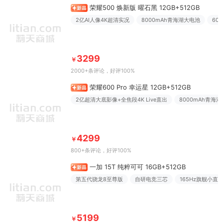
荣耀500 焕新版 曜石黑 12GB+512GB
2亿AI人像4K超清实况
8000mAh青海湖大电池
60
3299
￥
2000+条评论
，好评100%
荣耀600 Pro 幸运星 12GB+512GB
2亿超清大底影像+全焦段4K Live直出
8000mAh青海
4299
￥
800+条评论
，好评100%
一加 15T 纯粹可可 16GB+512GB
第五代骁龙8至尊版
自研电竞三芯
165Hz旗舰小直
5199
￥