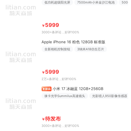
低功耗超级阳光屏
7500mAh小米金沙江电池
500
5999
￥
3000+条评论
，好评100%
Apple iPhone 16 粉色 128GB 标准版
全新相机控制按钮
3纳米A18仿生芯片
5999
￥
2万+条评论
，好评100%
小米 17 冰融蓝 12GB+256GB
徕卡光学Summilux高速镜头
光影猎人950影像传感器
待发布
￥
3000+条评论
，好评100%