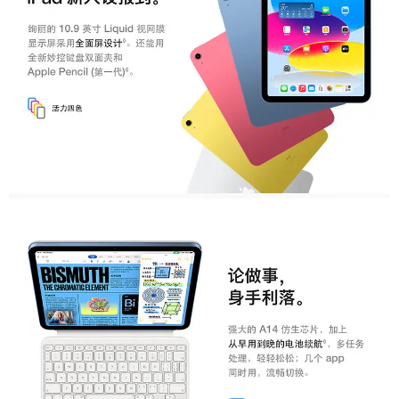
后置摄像头
1200万像素
传感器
陀螺仪
支持
电子罗盘
支持数字指南针功能
光线感应
支持
加速度感应器
支持
连接与传输
WiFi标准
WiFi 6
蓝牙技术
蓝牙 5.2
数据线接口
USB-C
是否支持键盘
是