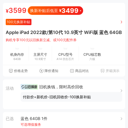
3599
3499
¥
换新补贴后低至
¥
100元
换新补贴
Apple iPad 2022款/第10代 10.9英寸 WiFi版 蓝色 64GB
购机专享100元以旧换新立减、或100元配件券
机身内存
主屏尺寸
CPU型号
CPU核芯数
64GB
10.9英寸
A14 仿生芯片
六核
价格走势
降价通知
商品对比
开箱演示
旧机换钱，限时高价回收
活动
付款价=新机价-旧机回收价-100换新补贴
已选
蓝色 64GB 1件
可选增值服务